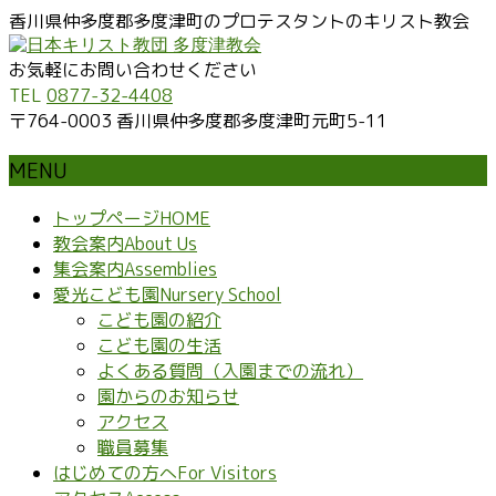
香川県仲多度郡多度津町のプロテスタントのキリスト教会
お気軽にお問い合わせください
TEL
0877-32-4408
〒764-0003 香川県仲多度郡多度津町元町5-11
MENU
メ
トップページ
HOME
ニ
教会案内
About Us
ュ
集会案内
Assemblies
ー
愛光こども園
Nursery School
を
こども園の紹介
飛
こども園の生活
ば
よくある質問（入園までの流れ）
す
園からのお知らせ
アクセス
職員募集
はじめての方へ
For Visitors