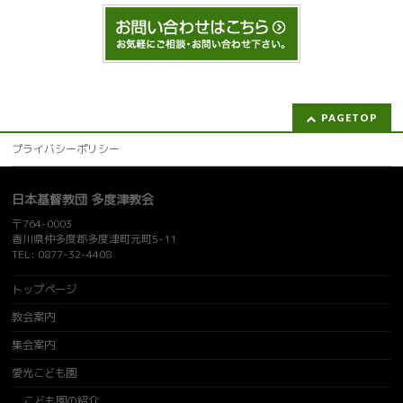
PAGETOP
プライバシーポリシー
日本基督教団 多度津教会
〒764-0003
香川県仲多度郡多度津町元町5-11
TEL: 0877-32-4408
トップページ
教会案内
集会案内
愛光こども園
こども園の紹介