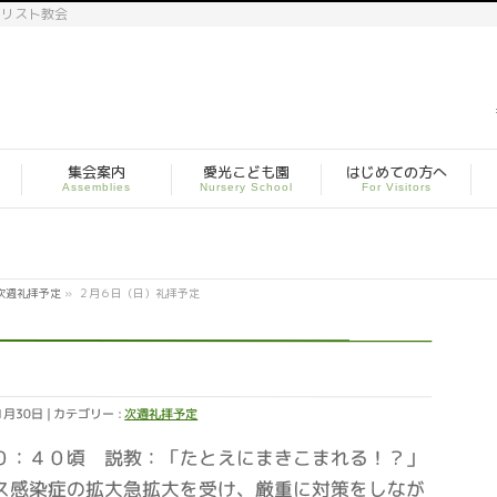
キリスト教会
集会案内
愛光こども園
はじめての方へ
Assemblies
Nursery School
For Visitors
次週礼拝予定
»
２月６日（日）礼拝予定
1月30日
カテゴリー :
次週礼拝予定
０：４０頃 説教：「たとえにまきこまれる！？」
ス感染症の拡大急拡大を受け、厳重に対策をしなが