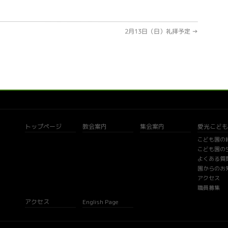
2月13日（日）礼拝予定
→
トップページ
教会案内
集会案内
愛光こども
こども園の
こども園の
よくある質
園からのお
アクセス
職員募集
アクセス
English Page