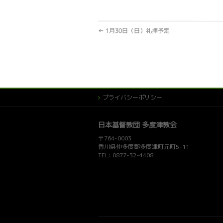
←
1月30日（日）礼拝予定
プライバシーポリシー
日本基督教団 多度津教会
〒764-0003
香川県仲多度郡多度津町元町5-11
TEL: 0877-32-4408