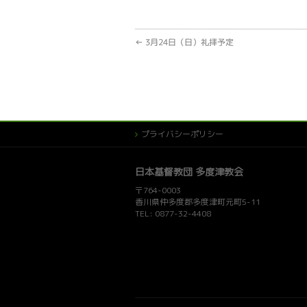
←
3月24日（日）礼拝予定
プライバシーポリシー
日本基督教団 多度津教会
〒764-0003
香川県仲多度郡多度津町元町5-11
TEL: 0877-32-4408