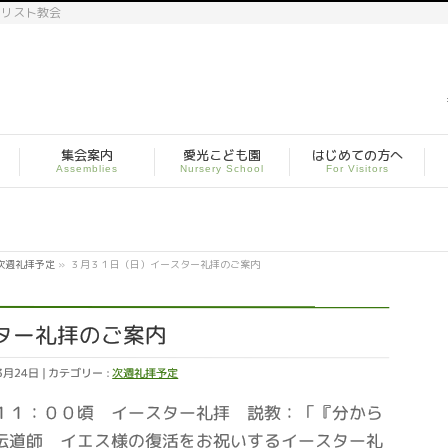
キリスト教会
集会案内
愛光こども園
はじめての方へ
Assemblies
Nursery School
For Visitors
次週礼拝予定
»
３月３１日（日）イースター礼拝のご案内
ター礼拝のご案内
3月24日
カテゴリー :
次週礼拝予定
１１：００頃 イースター礼拝 説教：「『分から
伝道師 イエス様の復活をお祝いするイースター礼