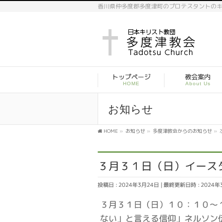
香川県仲多度郡多度津町のプロテスタントの
トップページ
教会案内
HOME
About Us
お知らせ
HOME
»
お知らせ
»
多度津教会からのお知らせ
»
３月３１日（日）イース
投稿日 : 2024年3月24日
最終更新日時 : 2024年
３月３１日（日）１０：１０～
ない」と言える信仰」ネルソン