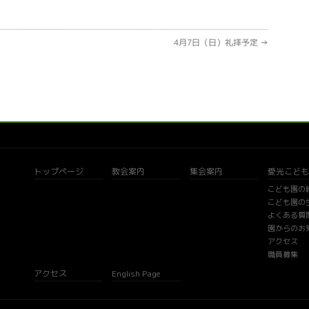
4月7日（日）礼拝予定
→
トップページ
教会案内
集会案内
愛光こども
こども園の
こども園の
よくある質
園からのお
アクセス
職員募集
アクセス
English Page