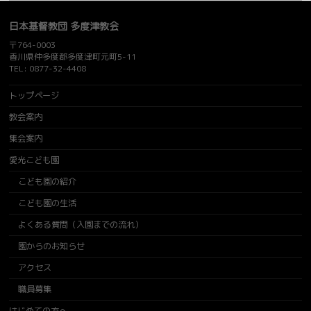
日本基督教団 多度津教会
〒764-0003
香川県仲多度郡多度津町元町5-11
TEL: 0877-32-4408
トップページ
教会案内
集会案内
愛光こども園
こども園の紹介
こども園の生活
よくある質問（入園までの流れ）
園からのお知らせ
アクセス
職員募集
はじめての方へ