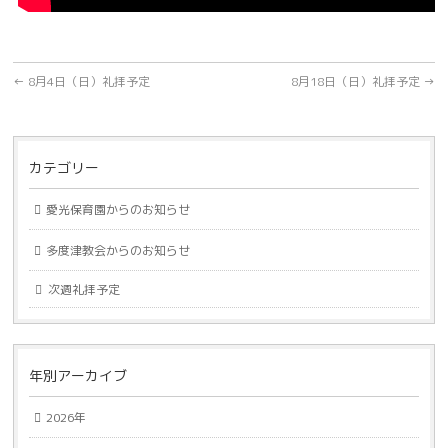
←
8月4日（日）礼拝予定
8月18日（日）礼拝予定
→
カテゴリー
愛光保育園からのお知らせ
多度津教会からのお知らせ
次週礼拝予定
年別アーカイブ
2026年