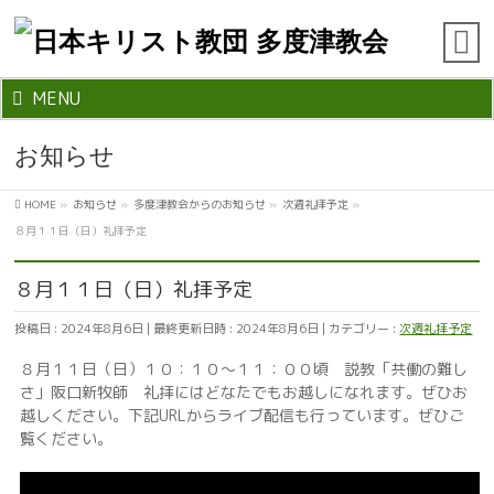
MENU
お知らせ
HOME
»
お知らせ
»
多度津教会からのお知らせ
»
次週礼拝予定
»
８月１１日（日）礼拝予定
８月１１日（日）礼拝予定
投稿日 : 2024年8月6日
最終更新日時 : 2024年8月6日
カテゴリー :
次週礼拝予定
８月１１日（日）１０：１０～１１：００頃 説教「共働の難し
さ」阪口新牧師 礼拝にはどなたでもお越しになれます。ぜひお
越しください。下記URLからライブ配信も行っています。ぜひご
覧ください。