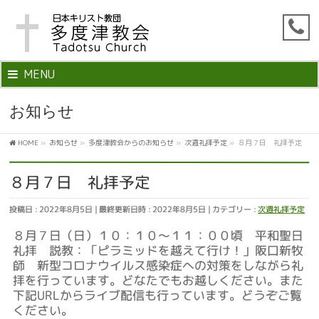
MENU
お知らせ
HOME
»
お知らせ
»
多度津教会からのお知らせ
»
次週礼拝予定
»
８月７日 礼拝予定
８月７日 礼拝予定
投稿日 : 2022年8月5日
最終更新日時 : 2022年8月5日
カテゴリー :
次週礼拝予定
８月７日（日）１０：１０～１１：００頃 平和聖日
礼拝 説教：「ピラミッドを越えて行け！」阪口新牧
師 新型コロナウイルス感染症への対策をしながら礼
拝を行っています。どなたでもお越しください。また
下記URLからライブ配信も行っています。どうぞご覧
ください。