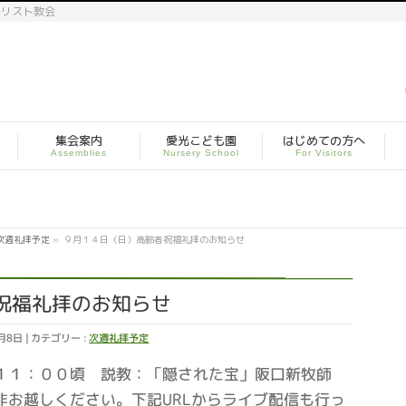
キリスト教会
集会案内
愛光こども園
はじめての方へ
Assemblies
Nursery School
For Visitors
次週礼拝予定
»
９月１４日（日）高齢者祝福礼拝のお知らせ
祝福礼拝のお知らせ
9月8日
カテゴリー :
次週礼拝予定
１１：００頃 説教：「隠された宝」阪口新牧師
非お越しください。下記URLからライブ配信も行っ