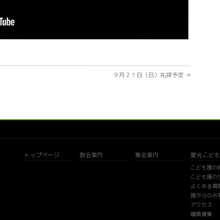
９月２１日（日）礼拝予定
→
トップページ
教会案内
集会案内
愛光こども
こども園の
こども園の
よくある質
園からのお
アクセス
職員募集