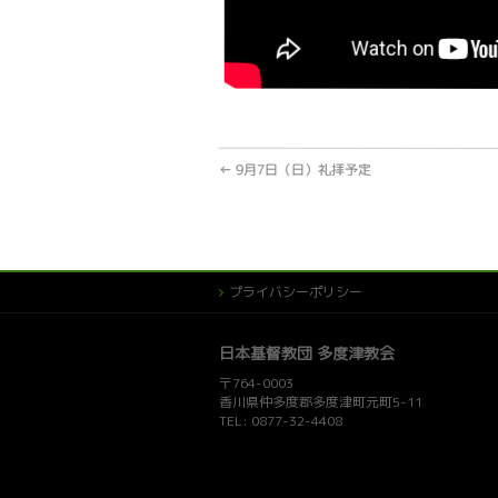
←
9月7日（日）礼拝予定
プライバシーポリシー
日本基督教団 多度津教会
〒764-0003
香川県仲多度郡多度津町元町5-11
TEL: 0877-32-4408