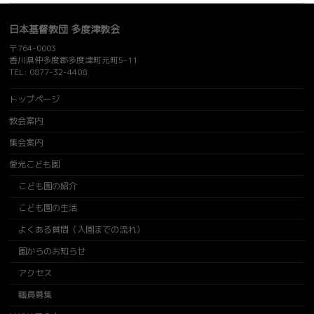
日本基督教団 多度津教会
〒764-0003
香川県仲多度郡多度津町元町5-11
TEL: 0877-32-4408
トップページ
教会案内
集会案内
愛光こども園
こども園の紹介
こども園の生活
よくある質問（入園までの流れ）
園からのお知らせ
アクセス
職員募集