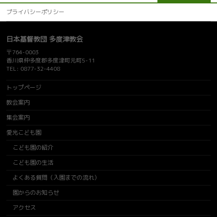
プライバシーポリシー
日本基督教団 多度津教会
〒764-0003
香川県仲多度郡多度津町元町5-11
TEL: 0877-32-4408
トップページ
教会案内
集会案内
愛光こども園
こども園の紹介
こども園の生活
よくある質問（入園までの流れ）
園からのお知らせ
アクセス