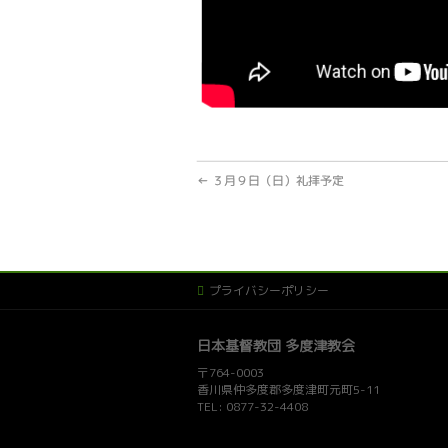
←
３月９日（日）礼拝予定
プライバシーポリシー
日本基督教団 多度津教会
〒764-0003
香川県仲多度郡多度津町元町5-11
TEL: 0877-32-4408