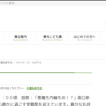
キリスト教会
集会案内
愛光こども園
はじめての方へ
Assemblies
Nursery School
For Visitors
次週礼拝予定
»
3月16日（日）礼拝予定
3月10日
カテゴリー :
次週礼拝予定
１１：００頃 説教：「悪魔も内輪もめ！？」阪口新
心静かに過ごす受難節を迎えています。厳かな礼拝