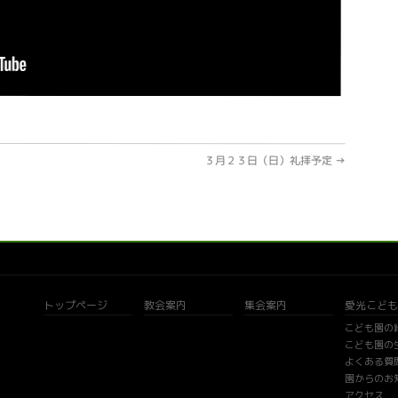
３月２３日（日）礼拝予定
→
トップページ
教会案内
集会案内
愛光こども
こども園の
こども園の
よくある質
園からのお
アクセス