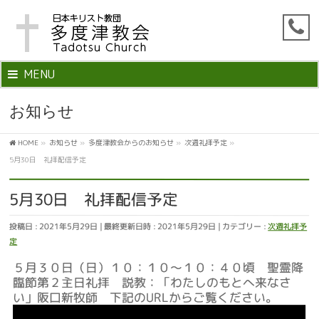
MENU
お知らせ
HOME
»
お知らせ
»
多度津教会からのお知らせ
»
次週礼拝予定
»
5月30日 礼拝配信予定
5月30日 礼拝配信予定
投稿日 : 2021年5月29日
最終更新日時 : 2021年5月29日
カテゴリー :
次週礼拝予
定
５月３０日（日）１０：１０～１０：４０頃 聖霊降
臨節第２主日礼拝 説教：「わたしのもとへ来なさ
い」阪口新牧師 下記のURLからご覧ください。