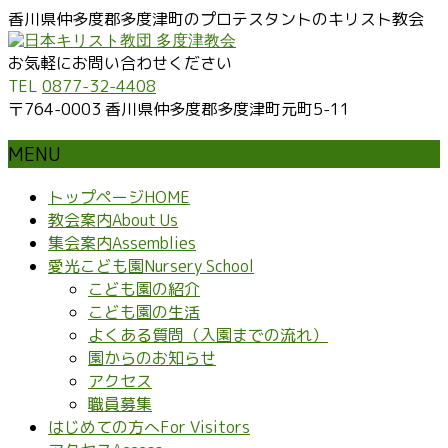
香川県仲多度郡多度津町のプロテスタントのキリスト教会
お気軽にお問い合わせください
TEL
0877-32-4408
〒764-0003 香川県仲多度郡多度津町元町5-11
MENU
メ
トップページ
HOME
ニ
教会案内
About Us
ュ
集会案内
Assemblies
ー
愛光こども園
Nursery School
を
こども園の紹介
飛
こども園の生活
ば
よくある質問（入園までの流れ）
す
園からのお知らせ
アクセス
職員募集
はじめての方へ
For Visitors