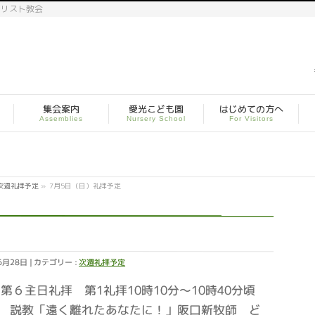
キリスト教会
集会案内
愛光こども園
はじめての方へ
Assemblies
Nursery School
For Visitors
次週礼拝予定
»
7月5日（日）礼拝予定
6月28日
カテゴリー :
次週礼拝予定
節第６主日礼拝 第1礼拝10時10分～10時40分頃
0分頃 説教「遠く離れたあなたに！」阪口新牧師 ど