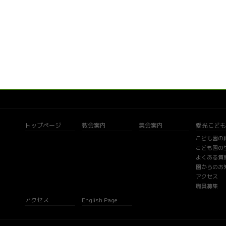
トップページ
教会案内
集会案内
愛光こども
こども園の
こども園の
よくある質
園からのお
アクセス
職員募集
アクセス
English Page