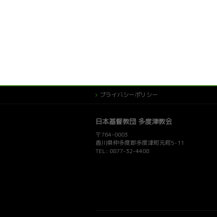
プライバシーポリシー
日本基督教団 多度津教会
〒764-0003
香川県仲多度郡多度津町元町5-11
TEL: 0877-32-4408