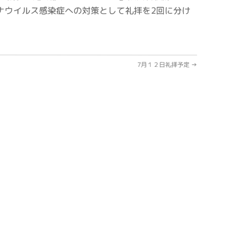
ナウイルス感染症への対策として礼拝を2回に分け
。
7月１２日礼拝予定
→