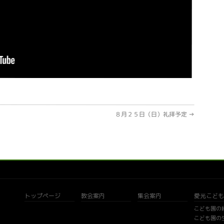
８月２５日（日）礼拝予定
→
トップページ
教会案内
集会案内
愛光こども
こども園の
こども園の