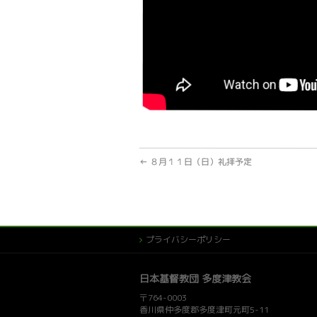
←
８月１１日（日）礼拝予定
プライバシーポリシー
日本基督教団 多度津教会
〒764-0003
香川県仲多度郡多度津町元町5-11