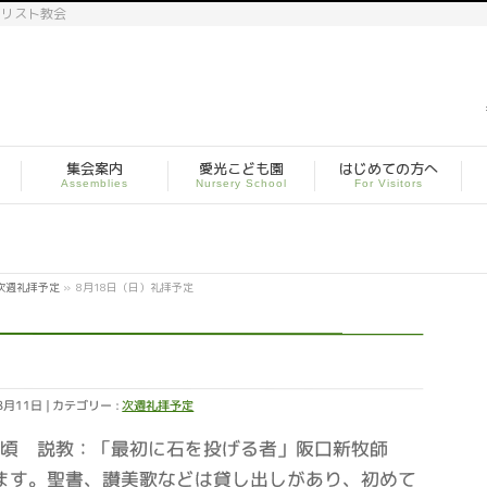
キリスト教会
集会案内
愛光こども園
はじめての方へ
Assemblies
Nursery School
For Visitors
次週礼拝予定
»
8月18日（日）礼拝予定
8月11日
カテゴリー :
次週礼拝予定
1：00頃 説教：「最初に石を投げる者」阪口新牧師
ます。聖書、讃美歌などは貸し出しがあり、初めて