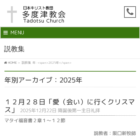
MENU
説教集
HOME
»
説教集
年: <span>2025年</span>
年別アーカイブ：2025年
１２月２８日「愛（会い）に行くクリスマ
ス」
2025年12月22日 降誕後第一主日礼拝
マタイ福音書２章１～１２節
説教者：阪口新牧師