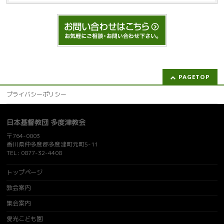
PAGETOP
プライバシーポリシー
日本基督教団 多度津教会
〒764-0003
香川県仲多度郡多度津町元町5-11
TEL: 0877-32-4408
トップページ
教会案内
集会案内
愛光こども園