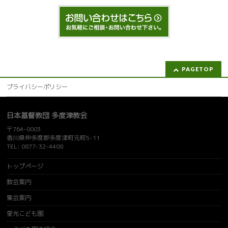
PAGETOP
プライバシーポリシー
日本基督教団 多度津教会
〒764-0003
香川県仲多度郡多度津町元町5-11
TEL: 0877-32-4408
トップページ
教会案内
集会案内
愛光こども園