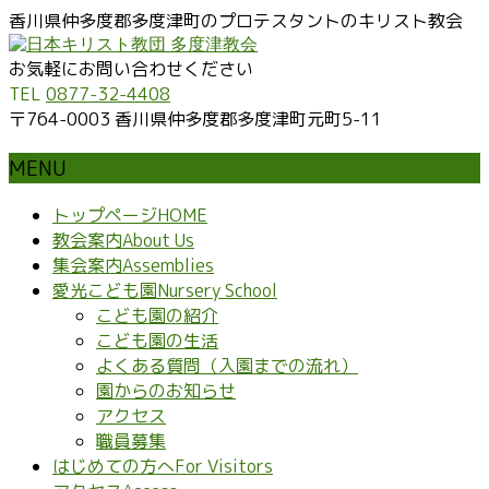
香川県仲多度郡多度津町のプロテスタントのキリスト教会
お気軽にお問い合わせください
TEL
0877-32-4408
〒764-0003 香川県仲多度郡多度津町元町5-11
MENU
メ
トップページ
HOME
ニ
教会案内
About Us
ュ
集会案内
Assemblies
ー
愛光こども園
Nursery School
を
こども園の紹介
飛
こども園の生活
ば
よくある質問（入園までの流れ）
す
園からのお知らせ
アクセス
職員募集
はじめての方へ
For Visitors