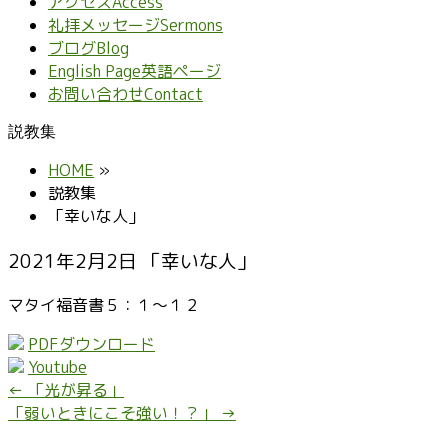
アクセス
Access
礼拝メッセージ
Sermons
ブログ
Blog
English Page
英語ページ
お問い合わせ
Contact
説教集
HOME
»
説教集
「幸いな人」
2021年2月2日 「幸いな人」
マタイ福音書５：１～１２
PDFダウンロード
Youtube
←
「光が昇る」
「弱いときにこそ強い！？」
→