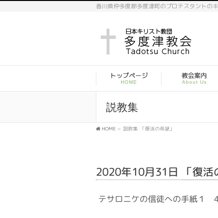
香川県仲多度郡多度津町のプロテスタントの
トップページ
教会案内
HOME
About Us
説教集
HOME
»
説教集
「復活の希望」
2020年10月31日 「復
テサロニケの信徒への手紙１ 4