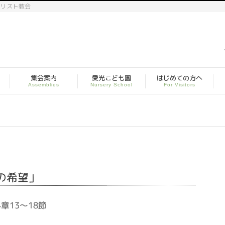
キリスト教会
集会案内
愛光こども園
はじめての方へ
Assemblies
Nursery School
For Visitors
活の希望」
章13～18節