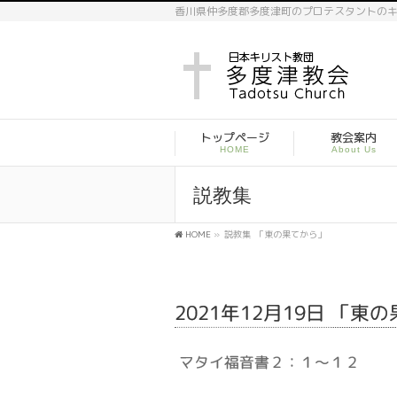
香川県仲多度郡多度津町のプロテスタントの
トップページ
教会案内
HOME
About Us
説教集
HOME
»
説教集
「東の果てから」
2021年12月19日 「東
マタイ福音書２：１～１２