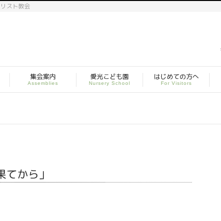
キリスト教会
集会案内
愛光こども園
はじめての方へ
Assemblies
Nursery School
For Visitors
の果てから」