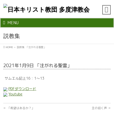
MENU
説教集
HOME
»
説教集
「注がれる聖霊」
2021年1月9日 「注がれる聖霊」
サムエル記上16：1～13
PDFダウンロード
Youtube
←
「希望はあるか？」
主の招く声
→