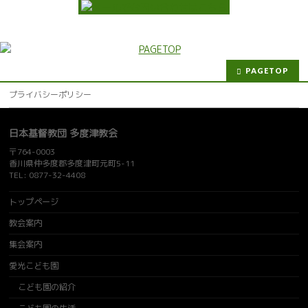
PAGETOP
プライバシーポリシー
日本基督教団 多度津教会
〒764-0003
香川県仲多度郡多度津町元町5-11
TEL: 0877-32-4408
トップページ
教会案内
集会案内
愛光こども園
こども園の紹介