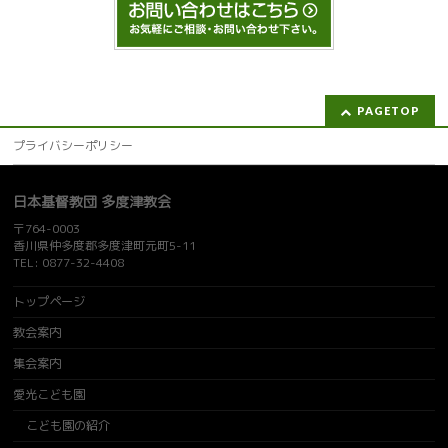
PAGETOP
プライバシーポリシー
日本基督教団 多度津教会
〒764-0003
香川県仲多度郡多度津町元町5-11
TEL: 0877-32-4408
トップページ
教会案内
集会案内
愛光こども園
こども園の紹介