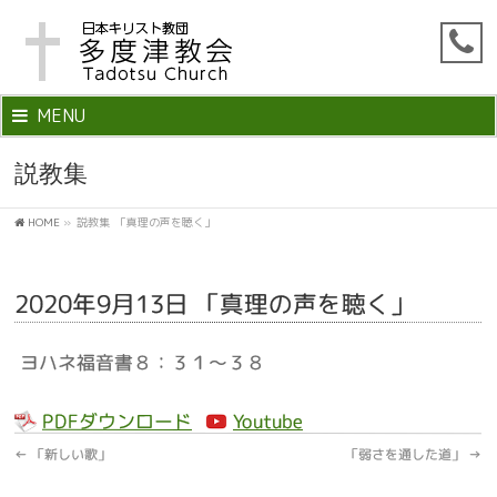
MENU
説教集
HOME
»
説教集
「真理の声を聴く」
2020年9月13日 「真理の声を聴く」
ヨハネ福音書８：３１～３８
PDFダウンロード
Youtube
←
「新しい歌」
「弱さを通した道」
→