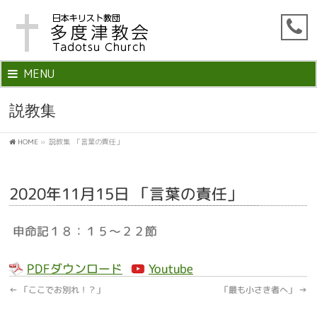
MENU
説教集
HOME
»
説教集
「言葉の責任」
2020年11月15日 「言葉の責任」
申命記１８：１５～２２節
PDFダウンロード
Youtube
←
「ここでお別れ！？」
「最も小さき者へ」
→