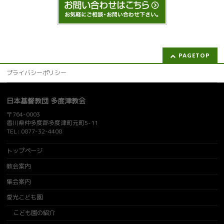
PAGETOP
プライバシーポリシー
日本基督教団 多度津教会
〒764-0003
香川県仲多度郡多度津町元町5-11
TEL: 0877-32-4408
トップページ
教会案内
集会案内
愛光こども園
こども園の紹介