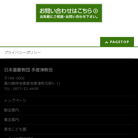
PAGETOP
プライバシーポリシー
日本基督教団 多度津教会
〒764-0003
香川県仲多度郡多度津町元町5-11
TEL: 0877-32-4408
トップページ
教会案内
集会案内
愛光こども園