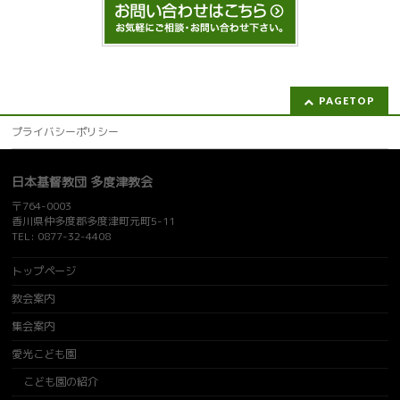
PAGETOP
プライバシーポリシー
日本基督教団 多度津教会
〒764-0003
香川県仲多度郡多度津町元町5-11
TEL: 0877-32-4408
トップページ
教会案内
集会案内
愛光こども園
こども園の紹介