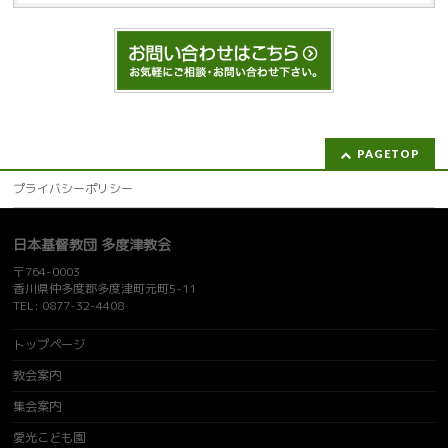
PAGETOP
プライバシーポリシー
日本基督教団 多度津教会
〒764-0003
香川県仲多度郡多度津町元町5-11
TEL: 0877-32-4408
トップページ
教会案内
集会案内
愛光こども園