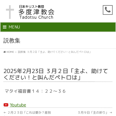
MENU
説教集
HOME
»
説教集
３月２日「主よ、助けてください！と叫んだペトロは」
2025年2月23日 ３月２日「主よ、助けて
ください！と叫んだペトロは」
マタイ福音書１４：２２～３６
Youtube
←
２月２３日「これは愛か？差別
３月９日「主の祈り」
→