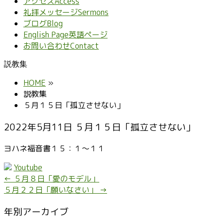
アクセス
Access
礼拝メッセージ
Sermons
ブログ
Blog
English Page
英語ページ
お問い合わせ
Contact
説教集
HOME
»
説教集
５月１５日「孤立させない」
2022年5月11日 ５月１５日「孤立させない」
ヨハネ福音書１５：１～１１
Youtube
←
５月８日「愛のモデル」
５月２２日「願いなさい」
→
年別アーカイブ