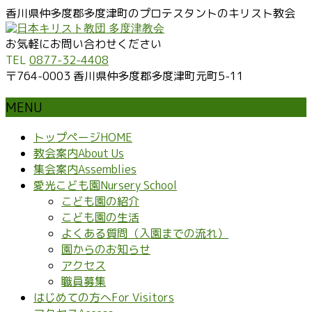
香川県仲多度郡多度津町のプロテスタントのキリスト教会
お気軽にお問い合わせください
TEL
0877-32-4408
〒764-0003 香川県仲多度郡多度津町元町5-11
MENU
メ
トップページ
HOME
ニ
教会案内
About Us
ュ
集会案内
Assemblies
ー
愛光こども園
Nursery School
を
こども園の紹介
飛
こども園の生活
ば
よくある質問（入園までの流れ）
す
園からのお知らせ
アクセス
職員募集
はじめての方へ
For Visitors