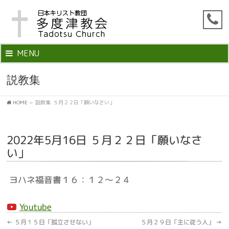
MENU
説教集
HOME
»
説教集
５月２２日「願いなさい」
2022年5月16日 ５月２２日「願いなさ
い」
ヨハネ福音書１６：１２～２４
Youtube
←
５月１５日「孤立させない」
５月２９日「主に従う人」
→