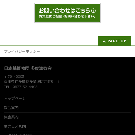
PAGETOP
プライバシーポリシー
日本基督教団 多度津教会
〒764-0003
香川県仲多度郡多度津町元町5-11
TEL: 0877-32-4408
トップページ
教会案内
集会案内
愛光こども園