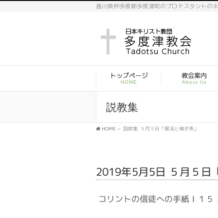
香川県仲多度郡多度津町のプロテスタントの
トップページ
教会案内
HOME
About Us
説教集
HOME
»
説教集
５月５日「復活と焼き魚」
2019年5月5日 ５月５
コリントの信徒への手紙Ⅰ１５