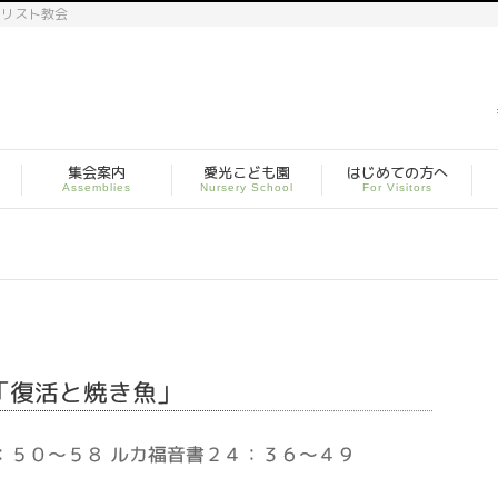
キリスト教会
集会案内
愛光こども園
はじめての方へ
Assemblies
Nursery School
For Visitors
日「復活と焼き魚」
：５０～５８ ルカ福音書２４：３６～４９