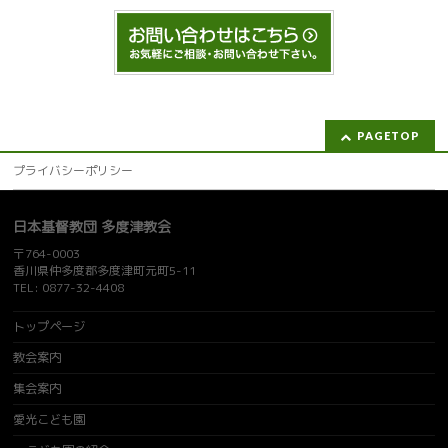
PAGETOP
プライバシーポリシー
日本基督教団 多度津教会
〒764-0003
香川県仲多度郡多度津町元町5-11
TEL: 0877-32-4408
トップページ
教会案内
集会案内
愛光こども園