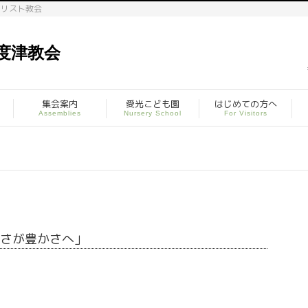
キリスト教会
集会案内
愛光こども園
はじめての方へ
Assemblies
Nursery School
For Visitors
貧しさが豊かさへ」