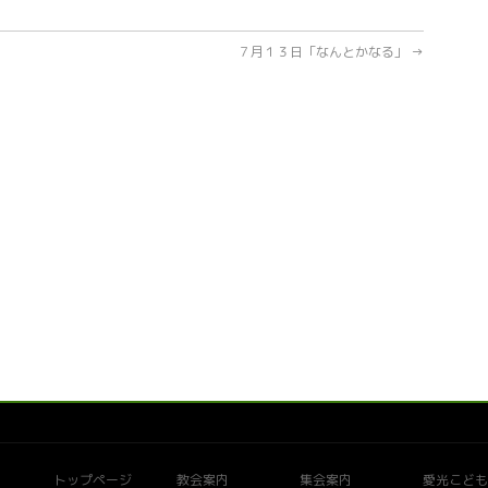
７月１３日「なんとかなる」
→
トップページ
教会案内
集会案内
愛光こども