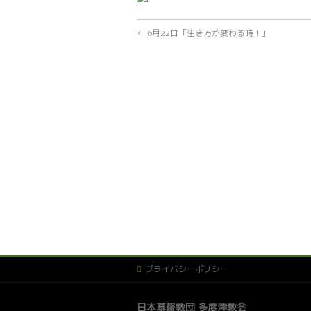
←
6月22日「生き方が変わる時！」
プライバシーポリシー
日本基督教団 多度津教会