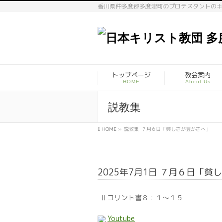
香川県仲多度郡多度津町のプロテスタントの
トップページ
教会案内
HOME
About Us
説教集
HOME
»
説教集
７月６日「貧しさが豊かさへ」
2025年7月1日 ７月６日「
Ⅱコリント書８：１～１５
Youtube