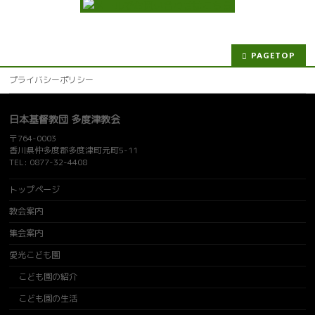
PAGETOP
プライバシーポリシー
日本基督教団 多度津教会
〒764-0003
香川県仲多度郡多度津町元町5-11
TEL: 0877-32-4408
トップページ
教会案内
集会案内
愛光こども園
こども園の紹介
こども園の生活