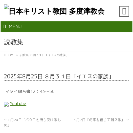
MENU
説教集
HOME
»
説教集
８月３１日「イエスの家族」
2025年8月25日 ８月３１日「イエスの家族」
マタイ福音書12：43～50
Youtube
←
8月24日「パウロを待ち受けるも
9月7日「将来を信じて耐える」
→
の」