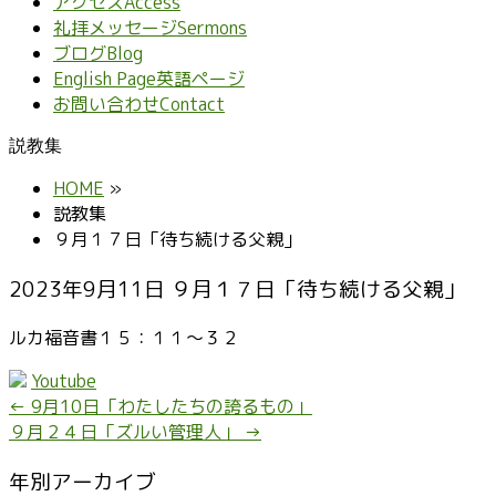
アクセス
Access
礼拝メッセージ
Sermons
ブログ
Blog
English Page
英語ページ
お問い合わせ
Contact
説教集
HOME
»
説教集
９月１７日「待ち続ける父親」
2023年9月11日 ９月１７日「待ち続ける父親」
ルカ福音書１５：１１～３２
Youtube
←
9月10日「わたしたちの誇るもの」
９月２４日「ズルい管理人」
→
年別アーカイブ