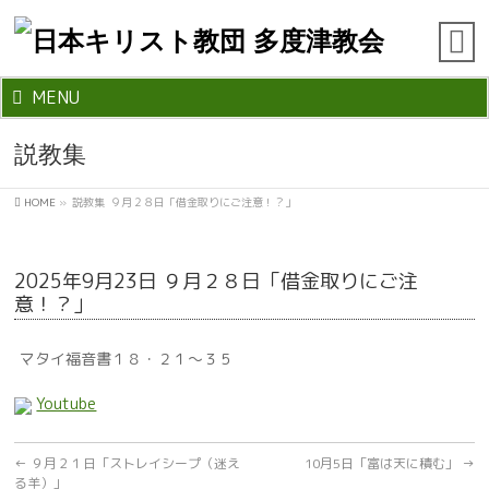
MENU
説教集
HOME
»
説教集
９月２８日「借金取りにご注意！？」
2025年9月23日 ９月２８日「借金取りにご注
意！？」
マタイ福音書１８・２１～３５
Youtube
←
９月２１日「ストレイシープ（迷え
10月5日「富は天に積む」
→
る羊）」