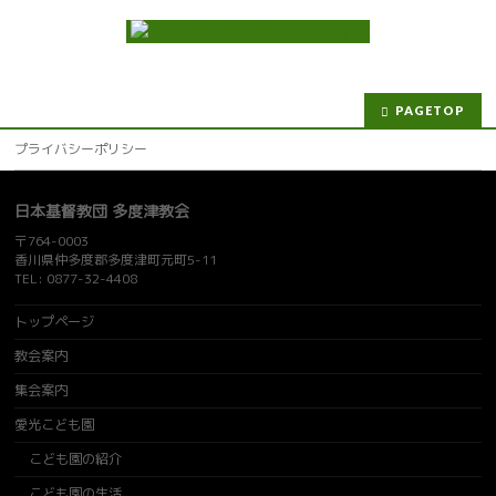
PAGETOP
プライバシーポリシー
日本基督教団 多度津教会
〒764-0003
香川県仲多度郡多度津町元町5-11
TEL: 0877-32-4408
トップページ
教会案内
集会案内
愛光こども園
こども園の紹介
こども園の生活