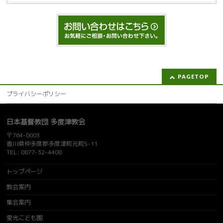
PAGETOP
プライバシーポリシー
日本基督教団 多度津教会
〒764-0003
香川県仲多度郡多度津町元町5-11
TEL: 0877-32-4408
トップページ
教会案内
集会案内
愛光こども園