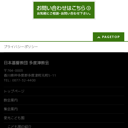
PAGETOP
プライバシーポリシー
日本基督教団 多度津教会
〒764-0003
香川県仲多度郡多度津町元町5-11
TEL: 0877-32-4408
トップページ
教会案内
集会案内
愛光こども園
こども園の紹介