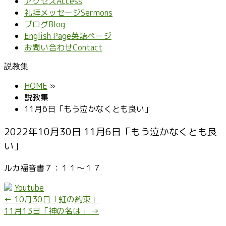
アクセス
Access
礼拝メッセージ
Sermons
ブログ
Blog
English Page
英語ページ
お問い合わせ
Contact
説教集
HOME
»
説教集
11月6日「もう泣かなくとも良い」
2022年10月30日 11月6日「もう泣かなくとも良
い」
ルカ福音書７：１１～１７
Youtube
←
10月30日「虹の約束」
11月13日「神の名は」
→