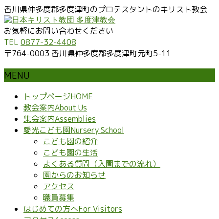
香川県仲多度郡多度津町のプロテスタントのキリスト教会
お気軽にお問い合わせください
TEL
0877-32-4408
〒764-0003 香川県仲多度郡多度津町元町5-11
MENU
メ
トップページ
HOME
ニ
教会案内
About Us
ュ
集会案内
Assemblies
ー
愛光こども園
Nursery School
を
こども園の紹介
飛
こども園の生活
ば
よくある質問（入園までの流れ）
す
園からのお知らせ
アクセス
職員募集
はじめての方へ
For Visitors