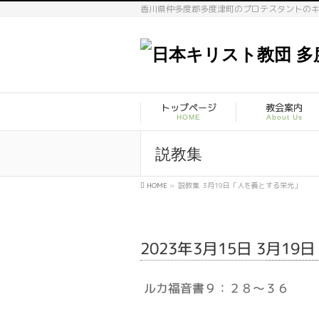
香川県仲多度郡多度津町のプロテスタントの
トップページ
教会案内
HOME
About Us
説教集
HOME
»
説教集
3月19日「人を義とする栄光」
2023年3月15日 3月1
ルカ福音書９：２８～３６