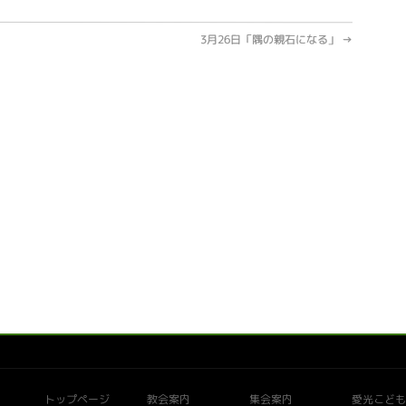
3月26日「隅の親石になる」
→
トップページ
教会案内
集会案内
愛光こども