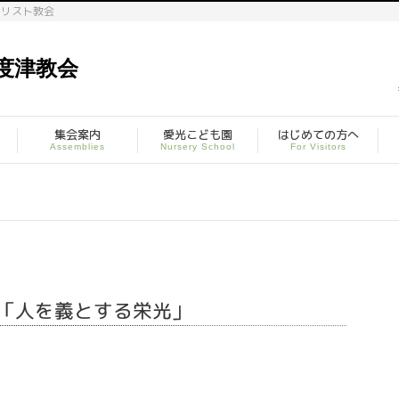
キリスト教会
集会案内
愛光こども園
はじめての方へ
Assemblies
Nursery School
For Visitors
9日「人を義とする栄光」