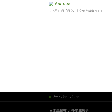
Youtube
←
3月12日「日々、十字架を背負って」
プライバシーポリシー
日本基督教団 多度津教会